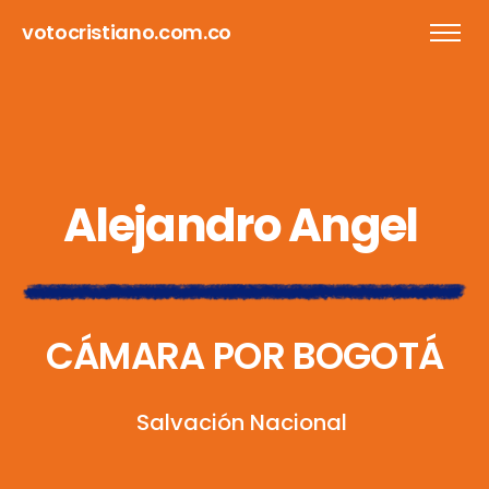
votocristiano.com.co
A
l
e
j
a
n
d
r
o
A
n
g
e
l
C
Á
M
A
R
A
P
O
R
B
O
G
O
T
Á
S
a
l
v
a
c
i
ó
n
N
a
c
i
o
n
a
l