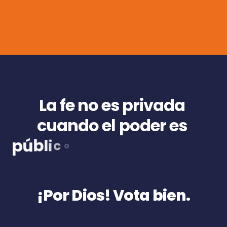
L
a
f
e
n
o
e
s
p
r
i
v
a
d
a
c
u
a
n
d
o
e
l
p
o
d
e
r
e
s
p
ú
b
l
i
c
o
.
L
o
q
u
e
s
e
c
r
e
e
,
s
e
d
i
c
e
¡Por Dios! Vota bien.