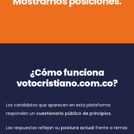
M
o
s
t
r
a
m
o
s
p
o
s
i
c
i
o
n
e
s
.
¿Cómo funciona
votocristiano.com.co?
Los candidatos que aparecen en esta plataforma
responden un
cuestionario público de principios
.
Las respuestas reflejan su
postura actual
frente a temas