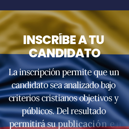
I
N
S
C
R
Í
B
E
A
T
U
C
A
N
D
I
D
A
T
O
L
a
i
n
s
c
r
i
p
c
i
ó
n
p
e
r
m
i
t
e
q
u
e
u
n
c
a
n
d
i
d
a
t
o
s
e
a
a
n
a
l
i
z
a
d
o
b
a
j
o
c
r
i
t
e
r
i
o
s
c
r
i
s
t
i
a
n
o
s
o
b
j
e
t
i
v
o
s
y
p
ú
b
l
i
c
o
s
.
D
e
l
r
e
s
u
l
t
a
d
o
p
e
r
m
i
t
i
r
á
s
u
p
u
b
l
i
c
a
c
i
ó
n
e
n
l
a