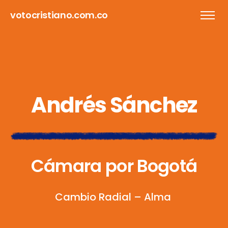
votocristiano.com.co
A
n
d
r
é
s
S
á
n
c
h
e
z
C
á
m
a
r
a
p
o
r
B
o
g
o
t
á
C
a
m
b
i
o
R
a
d
i
a
l
–
A
l
m
a