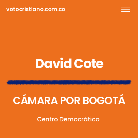
votocristiano.com.co
D
a
v
i
d
C
o
t
e
C
Á
M
A
R
A
P
O
R
B
O
G
O
T
Á
C
e
n
t
r
o
D
e
m
o
c
r
á
t
i
c
o