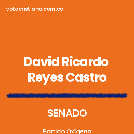
votocristiano.com.co
D
a
v
i
d
R
i
c
a
r
d
o
R
e
y
e
s
C
a
s
t
r
o
S
E
N
A
D
O
P
a
r
t
i
d
o
O
x
í
g
e
n
o