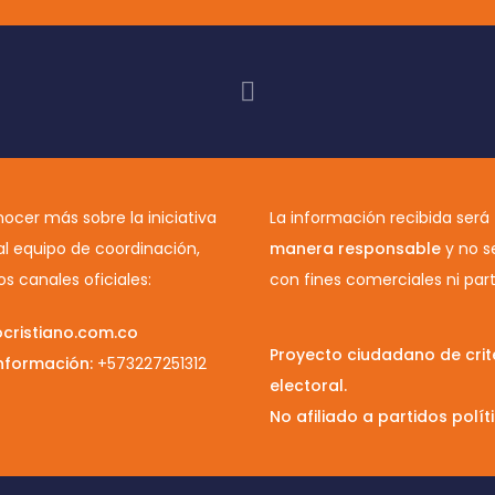
ocer más sobre la iniciativa
La información recibida será
al equipo de coordinación,
manera responsable
y no se
os canales oficiales:
con fines comerciales ni part
cristiano.com.co
Proyecto ciudadano de crit
nformación:
+573227251312
electoral.
No afiliado a partidos polít