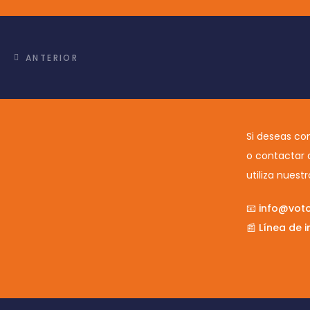
ANTERIOR
Si deseas con
o contactar 
utiliza nuestr
📧
info@voto
📰
Línea de i