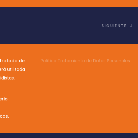
SIGUIENTE
tratada de
Política Tratamiento de Datos Personales
rá utilizada
idistas.
erio
icos.