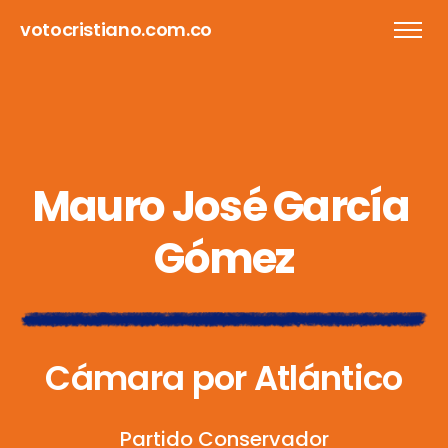
votocristiano.com.co
M
a
u
r
o
J
o
s
é
G
a
r
c
í
a
G
ó
m
e
z
C
á
m
a
r
a
p
o
r
A
t
l
á
n
t
i
c
o
P
a
r
t
i
d
o
C
o
n
s
e
r
v
a
d
o
r