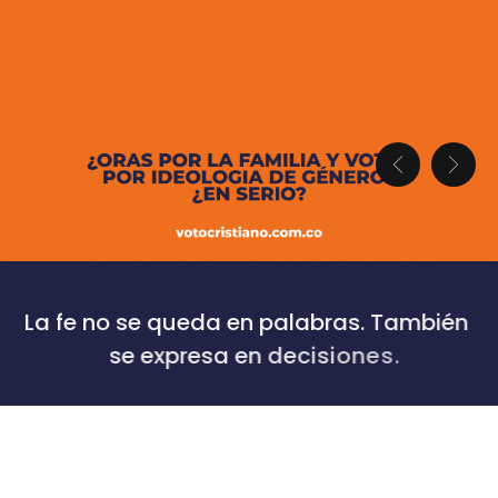
L
a
f
e
n
o
s
e
q
u
e
d
a
e
n
p
a
l
a
b
r
a
s
.
T
a
m
b
i
é
n
s
e
e
x
p
r
e
s
a
e
n
d
e
c
i
s
i
o
n
e
s
.