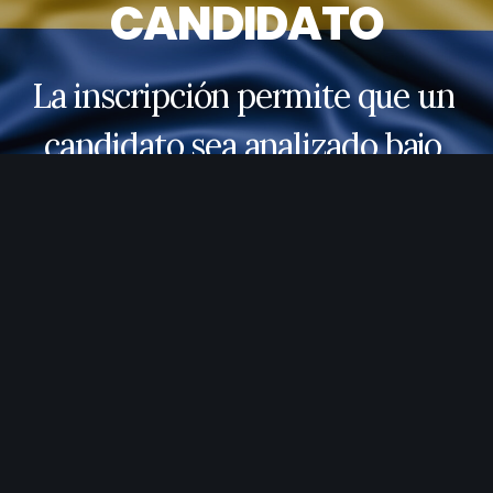
C
A
N
D
I
D
A
T
O
L
a
i
n
s
c
r
i
p
c
i
ó
n
p
e
r
m
i
t
e
q
u
e
u
n
c
a
n
d
i
d
a
t
o
s
e
a
a
n
a
l
i
z
a
d
o
b
a
j
o
c
r
i
t
e
r
i
o
s
c
r
i
s
t
i
a
n
o
s
o
b
j
e
t
i
v
o
s
y
p
ú
b
l
i
c
o
s
.
D
e
l
r
e
s
u
l
t
a
d
o
p
e
r
m
i
t
i
r
á
s
u
p
u
b
l
i
c
a
c
i
ó
n
e
n
l
a
g
u
í
a
d
e
l
v
o
t
a
n
t
e
LLENAR FORMULARIO