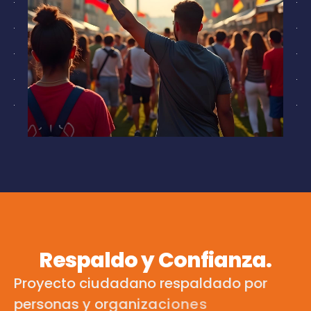
Respaldo y Confianza.
P
r
o
y
e
c
t
o
c
i
u
d
a
d
a
n
o
r
e
s
p
a
l
d
a
d
o
p
o
r
p
e
r
s
o
n
a
s
y
o
r
g
a
n
i
z
a
c
i
o
n
e
s