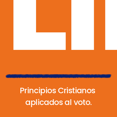
F
P
r
i
n
c
i
p
i
o
s
C
r
i
s
t
i
a
n
o
s
a
p
l
i
c
a
d
o
s
a
l
v
o
t
o
.