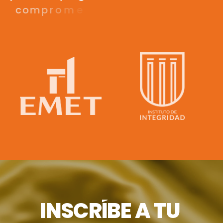
c
o
m
p
r
o
m
e
t
i
d
a
s
c
o
n
l
a
v
i
d
a
,
l
a
l
i
b
e
r
t
a
d
y
l
a
v
I
N
S
C
R
Í
B
E
A
T
U